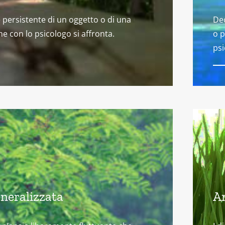
 persistente di un oggetto o di una
Dec
he con lo psicologo si affronta.
o p
psi
neralizzata
A