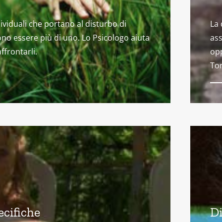
dividuali che portano al disturbo di
La 
no essere più di uno. Lo Psicologo aiuta
ass
affrontarli.
opp
Tor
ecifiche
Di