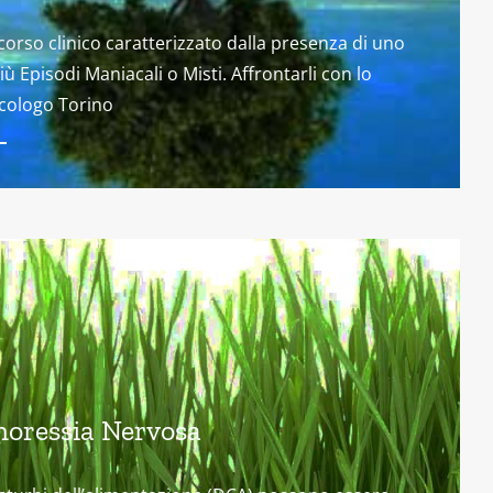
orso clinico caratterizzato dalla presenza di uno
iù Episodi Maniacali o Misti. Affrontarli con lo
cologo Torino
noressia Nervosa