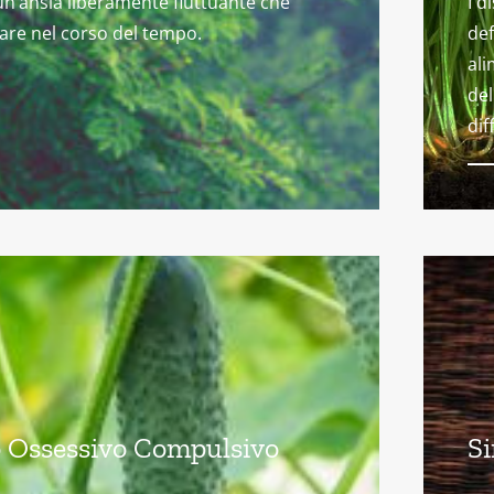
un’ansia liberamente fluttuante che
I d
gare nel corso del tempo.
def
ali
del
dif
 Ossessivo Compulsivo
Si