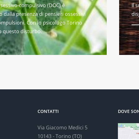
ossessivo-compulsivo (DOC) è
Il 
o dalla presenza di pensieri ossessivi
dis
compulsioni. Con lo psicologo Torino
 questo disturbo.
CONTATTI
DOVE SO
Via Giacomo Medici 5
10143 - Torino (TO)