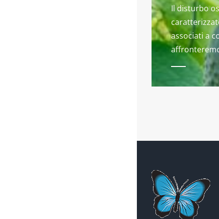
Il disturbo 
caratterizzat
associati a 
affronteremo