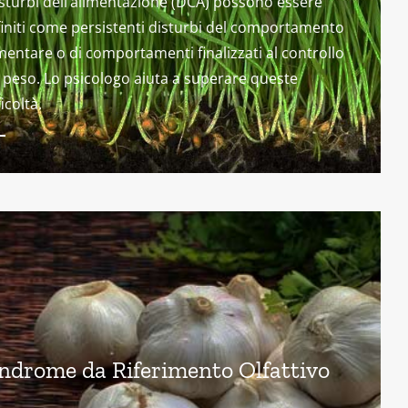
isturbi dell’alimentazione (DCA) possono essere
initi come persistenti disturbi del comportamento
mentare o di comportamenti finalizzati al controllo
 peso. Lo psicologo aiuta a superare queste
ficoltà.
ndrome da Riferimento Olfattivo