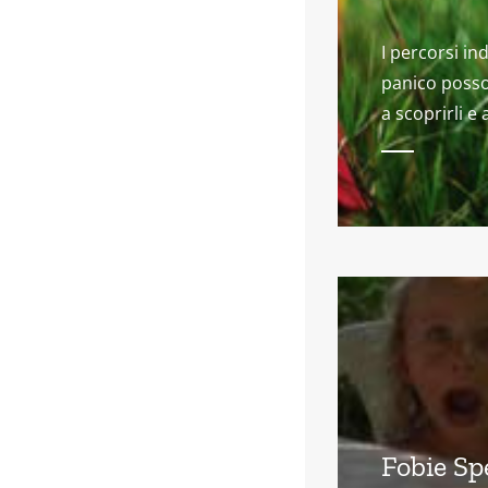
I percorsi in
panico posso
a scoprirli e 
Fobie Sp