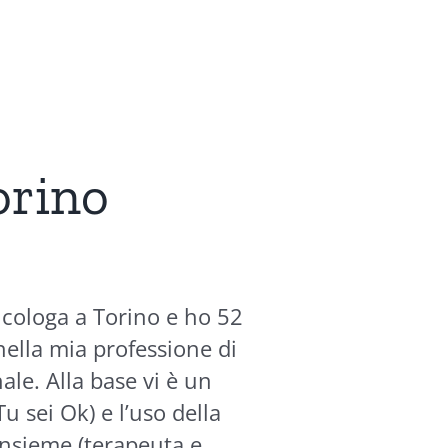
orino
icologa a Torino e ho 52
 nella mia professione di
ale. Alla base vi è un
u sei Ok) e l’uso della
insieme (terapeuta e