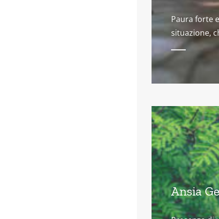
Paura forte e
situazione, c
Ansia Ge