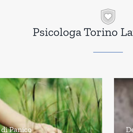
Psicologa Torino L
 di Panico
D