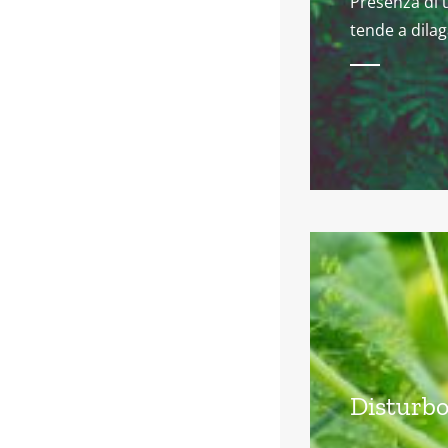
Presenza di 
tende a dila
Disturbo