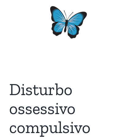
Salta
al
contenuto
Disturbo
ossessivo
compulsivo