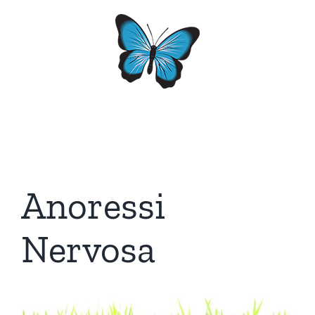
Salta
al
contenuto
Anoressi
Nervosa