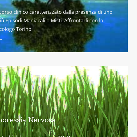
orso clinico caratterizzato dalla presenza di uno
iù Episodi Maniacali o Misti. Affrontarli con lo
cologo Torino
noressia Nervosa