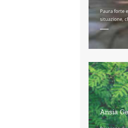
Paura forte e
situazione, c
Ansia Ge