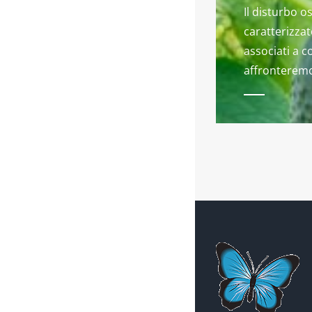
Il disturbo 
caratterizzat
associati a 
affronteremo