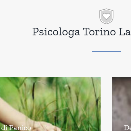
Psicologa Torino L
 di Panico
D