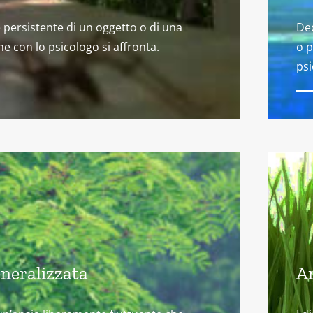
 persistente di un oggetto o di una
Dec
he con lo psicologo si affronta.
o p
psi
neralizzata
A