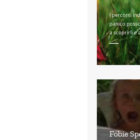
I percorsi in
panico posso
a scoprirli e 
Fobie Sp