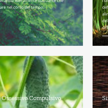
un’ansia liberamente fluttuante che
I d
gare nel corso del tempo.
def
ali
del
dif
 Ossessivo Compulsivo
Si