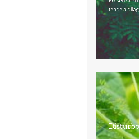
Presenza di 
tende a dila
Disturbo