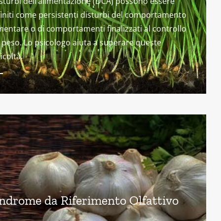
isturbi dell’alimentazione (DCA) possono essere
initi come persistenti disturbi del comportamento
mentare o di comportamenti finalizzati al controllo
 peso. Lo psicologo aiuta a superare queste
ficoltà.
ndrome da Riferimento Olfattivo