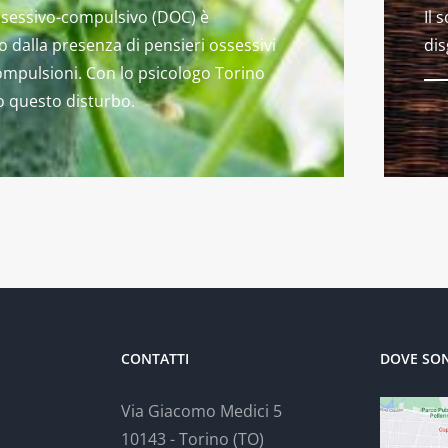
ossessivo-compulsivo (DOC) è
Il 
o dalla presenza di pensieri ossessivi
dis
compulsioni. Con lo psicologo Torino
 questo disturbo.
CONTATTI
DOVE SO
Via Giacomo Medici 5
10143 - Torino (TO)