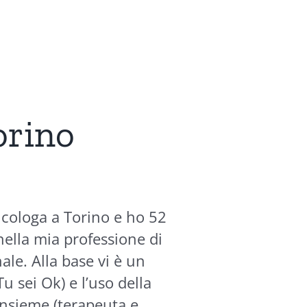
orino
icologa a Torino e ho 52
 nella mia professione di
ale. Alla base vi è un
u sei Ok) e l’uso della
insieme (terapeuta e