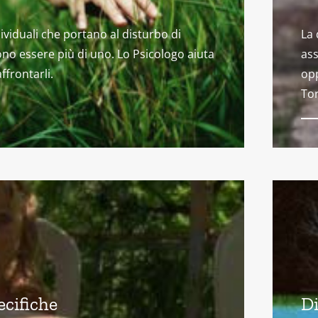
dividuali che portano al disturbo di
La 
no essere più di uno. Lo Psicologo aiuta
ass
affrontarli.
opp
Tor
ecifiche
Di