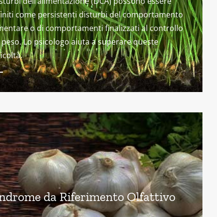
isturbi dell’alimentazione (DCA) possono essere
initi come persistenti disturbi del comportamento
mentare o di comportamenti finalizzati al controllo
 peso. Lo psicologo aiuta a superare queste
ficoltà.
ndrome da Riferimento Olfattivo