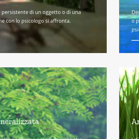
 persistente di un oggetto o di una
Dec
he con lo psicologo si affronta.
o p
psi
neralizzata
A