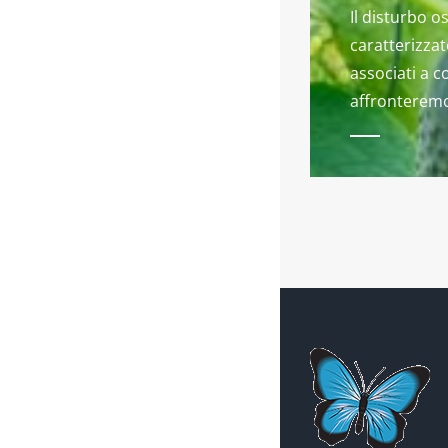
Il disturbo 
caratterizzat
associati a 
affronteremo