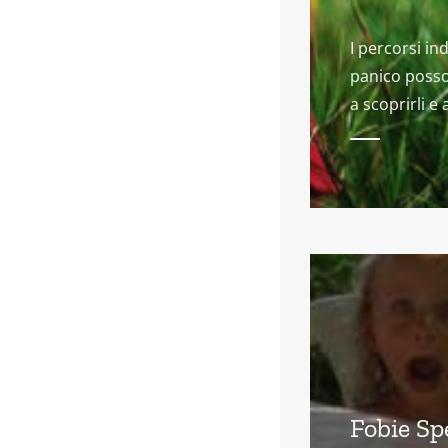
I percorsi in
panico posso
a scoprirli e 
Fobie Sp