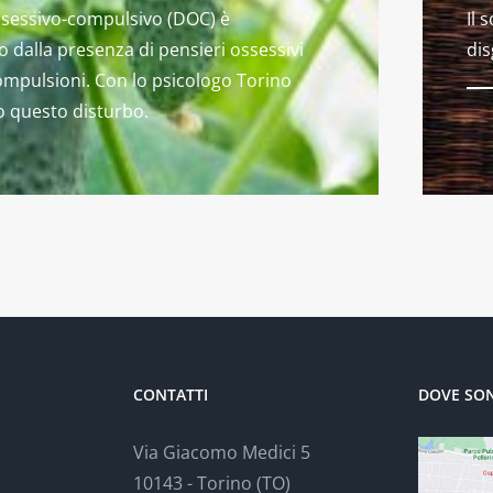
ossessivo-compulsivo (DOC) è
Il 
o dalla presenza di pensieri ossessivi
dis
compulsioni. Con lo psicologo Torino
 questo disturbo.
CONTATTI
DOVE SO
Via Giacomo Medici 5
10143 - Torino (TO)