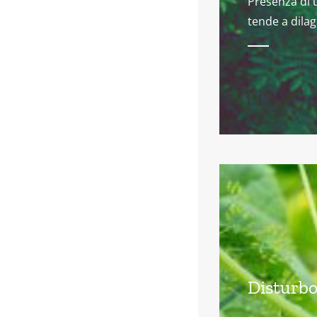
Presenza di 
tende a dila
Disturbo