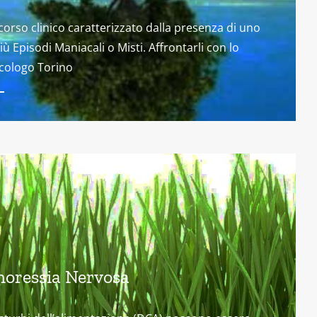
orso clinico caratterizzato dalla presenza di uno
iù Episodi Maniacali o Misti. Affrontarli con lo
cologo Torino
noressia Nervosa