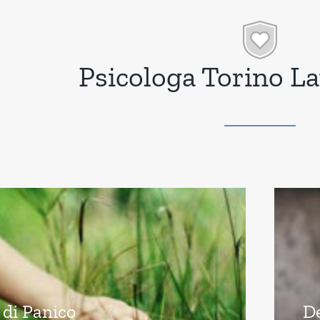
Psicologa Torino L
 di Panico
D