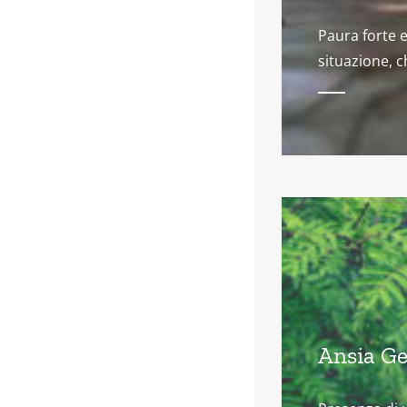
Paura forte e
situazione, c
Ansia Ge