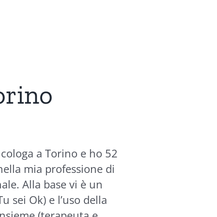
orino
icologa a Torino e ho 52
 nella mia professione di
ale. Alla base vi è un
u sei Ok) e l’uso della
insieme (terapeuta e