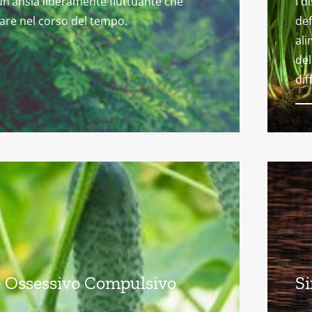
un’ansia liberamente fluttuante che
I d
gare nel corso del tempo.
def
ali
del
dif
 Ossessivo Compulsivo
Si