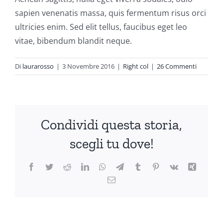
sapien venenatis massa, quis fermentum risus orci
ultricies enim. Sed elit tellus, faucibus eget leo
vitae, bibendum blandit neque.
Di
laurarosso
|
3 Novembre 2016
|
Right col
|
26 Commenti
Condividi questa storia,
scegli tu dove!
Facebook
Twitter
Reddit
LinkedIn
WhatsApp
Telegram
Tumblr
Pinterest
Vk
Xing
Email