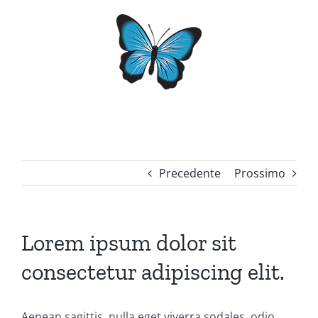
Salta
al
contenuto
Precedente
Prossimo
Lorem ipsum dolor sit
consectetur adipiscing elit.
Aenean sagittis, nulla eget viverra sodales, odio