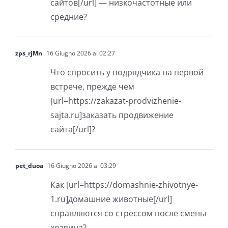
сайтов[/url] — низкочастотные или
средние?
zps_rjMn
16 Giugno 2026 al 02:27
Что спросить у подрядчика на первой
встрече, прежде чем
[url=https://zakazat-prodvizhenie-
sajta.ru]заказать продвижение
сайта[/url]?
pet_duoa
16 Giugno 2026 al 03:29
Как [url=https://domashnie-zhivotnye-
1.ru]домашние животные[/url]
справляются со стрессом после смены
хозяина?